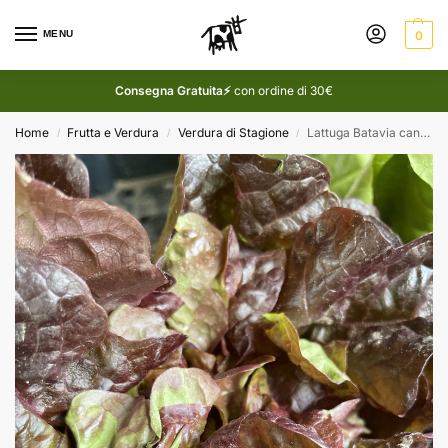
MENU
0
Consegna Gratuita⚡
con ordine di 30€
Home
Frutta e Verdura
Verdura di Stagione
Lattuga Batavia canasta rossa (1 Kg)
/
/
/