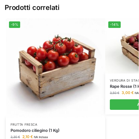
Prodotti correlati
-9%
-14%
VERDURA DI STA
Rape Rosse (1 
3,00
€
3,50
€
IVA
A
FRUTTA FRESCA
Pomodoro ciliegino (1 Kg)
2,10
€
2,30
€
IVA Inclusa