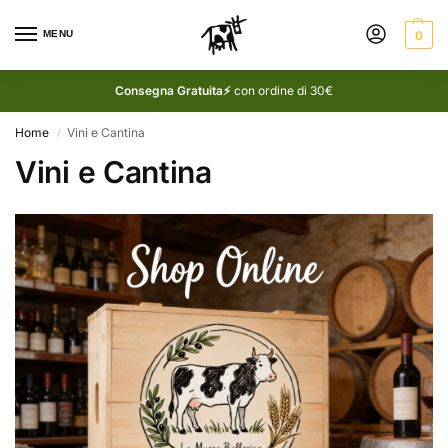
MENU
0
Consegna Gratuita⚡
con ordine di 30€
Home
Vini e Cantina
/
Vini e Cantina