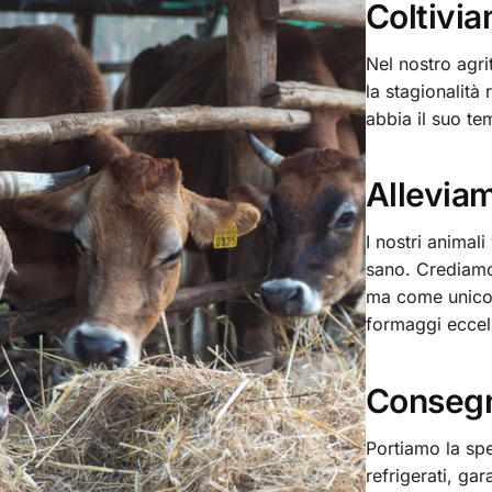
Coltivi
Nel nostro agr
la stagionalità
abbia il suo te
Alleviam
I nostri animal
sano. Crediamo
ma come unico 
formaggi eccell
Consegn
Portiamo la spe
refrigerati, ga