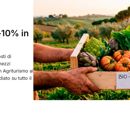
-10% in
sti di
mezzi
in Agriturismo al
ato su tutto il