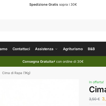
Spedizione Gratis
sopra i 30€
Cerc
iamo
Contattaci
Assistenza
Agriturismo
B&B
Consegna Gratuita⚡
con ordine di 30€
Cima di Rapa (1Kg)
/
In offerta!
Cima
3
3,50
€