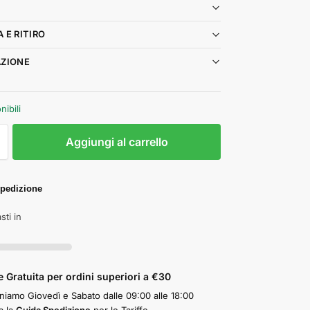
 E RITIRO
ZIONE
nibili
Aggiungi al carrello
pedizione
sti in
 Gratuita per ordini superiori a €30
iamo Giovedì e Sabato dalle 09:00 alle 18:00
a la
Guida Spedizione
per le Tariffe