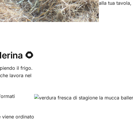
alla tua tavola,
erina 🌻
iendo il frigo.
che lavora nel
formati
 viene ordinato