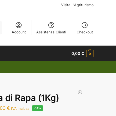
Visita L'Agriturismo
a
Account
Assistenza Clienti
Checkout
0,00
€
0
 di Rapa (1Kg)
,00
€
IVA Inclusa
-14%