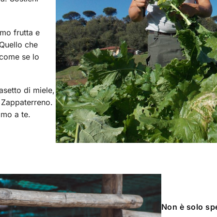
mo frutta e
 Quello che
, come se lo
setto di miele,
ia Zappaterreno.
mo a te.
Non è solo spe