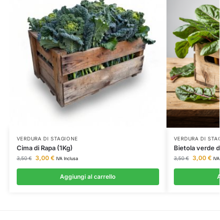
VERDURA DI STAGIONE
VERDURA DI STA
Cima di Rapa (1Kg)
Bietola verde da
3,00
€
3,00
€
3,50
€
3,50
€
IVA Inclusa
IVA
Aggiungi al carrello
A