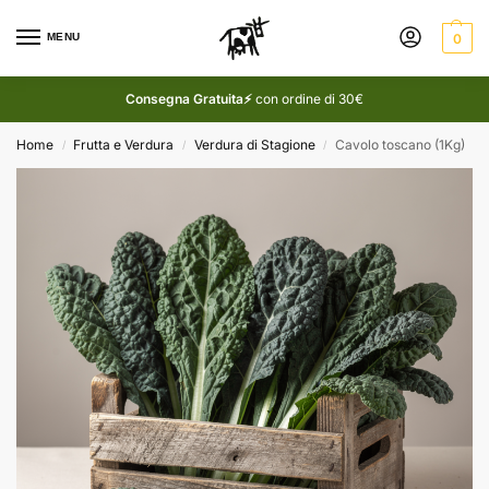
MENU
0
Consegna Gratuita⚡
con ordine di 30€
Home
Frutta e Verdura
Verdura di Stagione
Cavolo toscano (1Kg)
/
/
/