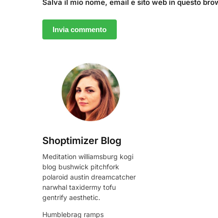
Salva il mio nome, email e sito web in questo br
Shoptimizer Blog
Meditation williamsburg kogi
blog bushwick pitchfork
polaroid austin dreamcatcher
narwhal taxidermy tofu
gentrify aesthetic.
Humblebrag ramps