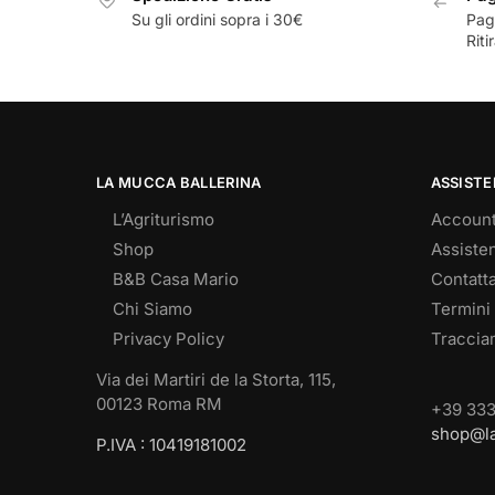
Su gli ordini sopra i 30€
Pag
Riti
LA MUCCA BALLERINA
ASSIST
L’Agriturismo
Accoun
Shop
Assisten
B&B Casa Mario
Contatta
Chi Siamo
Termini
Privacy Policy
Traccia
Via dei Martiri de la Storta, 115,
00123 Roma RM
+39 333
shop@la
P.IVA : 10419181002