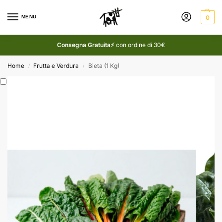
MENU
0
Consegna Gratuita⚡
con ordine di 30€
Home
Frutta e Verdura
Bieta (1 Kg)
/
/