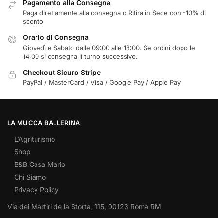
Pagamento alla Consegna
Paga direttamente alla consegna o Ritira in Sede con -10% di
sconto
Orario di Consegna
Giovedì e Sabato dalle 09:00 alle 18:00. Se ordini dopo le
14:00 si consegna il turno successivo.
Checkout Sicuro Stripe
PayPal / MasterCard / Visa / Google Pay / Apple Pay
LA MUCCA BALLERINA
L’Agriturismo
Shop
B&B Casa Mario
Chi Siamo
Privacy Policy
Via dei Martiri de la Storta, 115, 00123 Roma RM