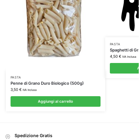
PASTA
Spaghetti di G
4,50
€
IVA Inclusa
A
PASTA
Penne di Grano Duro Biologico (500g)
3,50
€
IVA Inclusa
Aggiungi al carrello
Spedizione Gratis